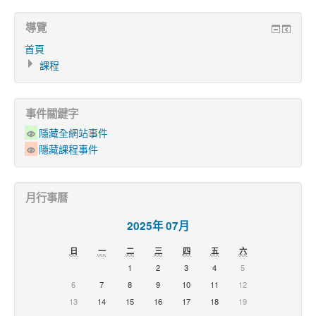
導覽
首頁
課程
事件關鍵字
隱藏全網站事件
隱藏課程事件
月行事曆
2025年 07月
日
一
二
三
四
五
六
1
2
3
4
5
6
7
8
9
10
11
12
13
14
15
16
17
18
19