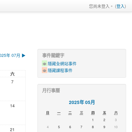
您尚未登入。 (
登入
)
025年 07月
▶
事件關鍵字
隱藏全網站事件
隱藏課程事件
六
7
月行事曆
2025年 05月
14
日
一
二
三
四
五
六
1
2
3
4
5
6
7
8
9
10
21