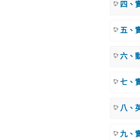
四、
五、
六、
七、
八、英
九、